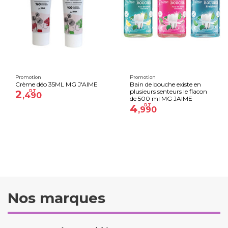
Promotion
Promotion
Crème déo 35ML MG J'AIME
Bain de bouche existe en
plusieurs senteurs le flacon
2
DT
,490
de 500 ml MG JAIME
4
DT
,990
Nos marques