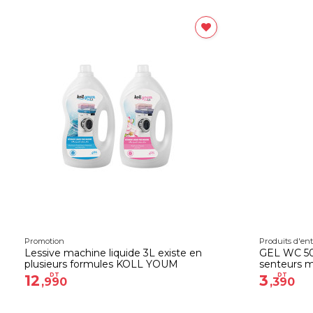
Promotion
Produits d'ent
Lessive machine liquide 3L existe en
GEL WC 500
plusieurs formules KOLL YOUM
senteurs m
DT
DT
12
3
,990
,390