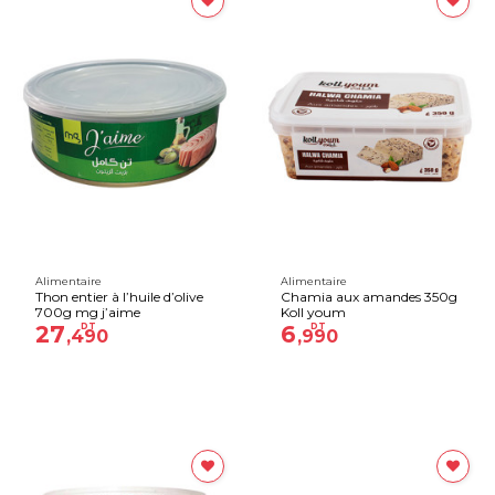
Alimentaire
Alimentaire
Thon entier à l’huile d’olive
Chamia aux amandes 350g
700g mg j’aime
Koll youm
27
DT
6
DT
,490
,990