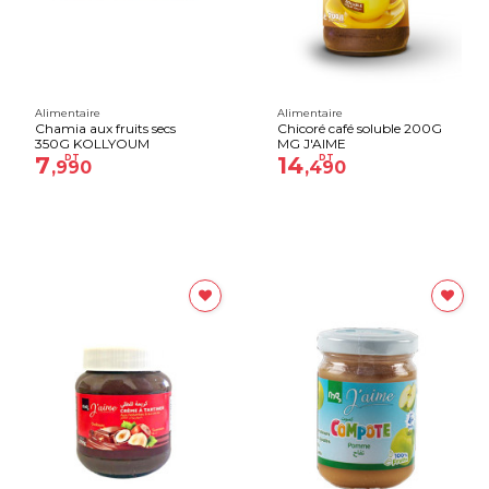
Alimentaire
Alimentaire
Chamia aux fruits secs
Chicoré café soluble 200G
350G KOLLYOUM
MG J'AIME
7
DT
14
DT
,990
,490