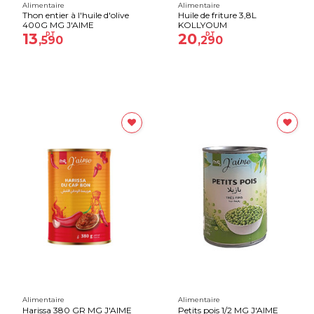
Alimentaire
Alimentaire
Thon entier à l'huile d'olive
Huile de friture 3,8L
400G MG J'AIME
KOLLYOUM
13
DT
20
DT
,590
,290
Alimentaire
Alimentaire
Harissa 380 GR MG J'AIME
Petits pois 1/2 MG J'AIME