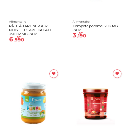
Alimentaire
Alimentaire
PÂTE À TARTINER Aux
Compote pomme 125G MG
NOISETTES & au CACAO
J'AIME
350GR MG J'AIME
3
DT
,190
6
DT
,990