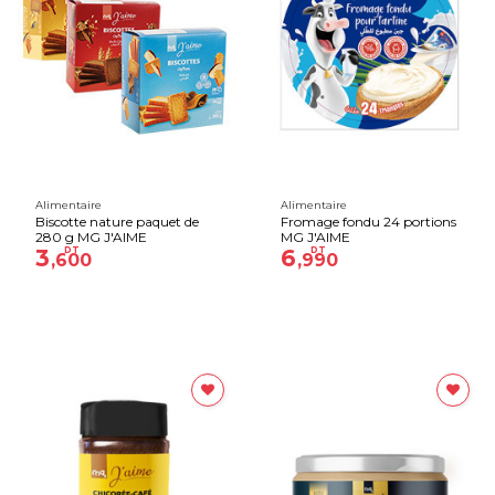
Alimentaire
Alimentaire
Biscotte nature paquet de
Fromage fondu 24 portions
280 g MG J'AIME
MG J'AIME
3
DT
6
DT
,600
,990