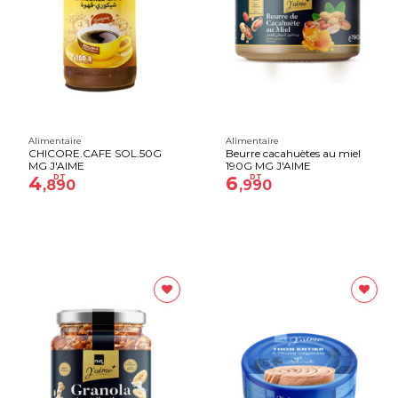
Alimentaire
Alimentaire
CHICORE.CAFE SOL.50G
Beurre cacahuètes au miel
MG J'AIME
190G MG J'AIME
4
DT
6
DT
,890
,990