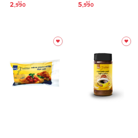
2
DT
5
DT
,990
,990
Alimentaire
Alimentaire
Pâte feuilleté 450g mg
Café chicoré soluble 200G
j'aime
mg j'aime
5
DT
15
DT
,580
,400