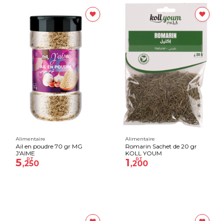
Alimentaire
Alimentaire
Ail en poudre 70 gr MG
Romarin Sachet de 20 gr
J'AIME
KOLL YOUM
5
DT
1
DT
,250
,200