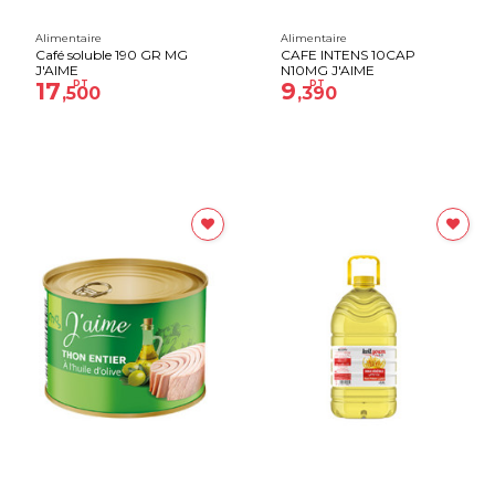
Alimentaire
Alimentaire
Café soluble 190 GR MG
CAFE INTENS 10CAP
J'AIME
N10MG J'AIME
17
DT
9
DT
,500
,390