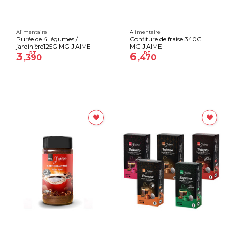
Alimentaire
Alimentaire
Purée de 4 légumes /
Confiture de fraise 340G
jardinière125G MG J'AIME
MG J'AIME
3
DT
6
DT
,390
,470