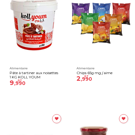
Alimentaire
Alimentaire
Pâte à tartiner aux noisettes
Chips 65g mg j’aime
1 KG KOLL YOUM
2
DT
,990
9
DT
,990