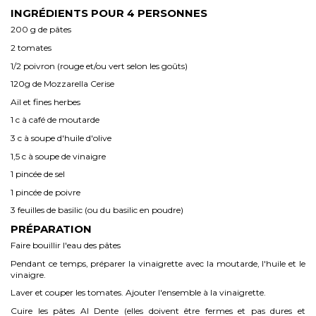
INGRÉDIENTS POUR 4 PERSONNES
200 g de pâtes
2 tomates
1/2 poivron (rouge et/ou vert selon les goûts)
120g de Mozzarella Cerise
Aïl et fines herbes
1 c à café de moutarde
3 c à soupe d'huile d'olive
1,5 c à soupe de vinaigre
1 pincée de sel
1 pincée de poivre
3 feuilles de basilic (ou du basilic en poudre)
PRÉPARATION
Faire bouillir l'eau des pâtes
Pendant ce temps, préparer la vinaigrette avec la moutarde, l'huile et le
vinaigre.
Laver et couper les tomates. Ajouter l'ensemble à la vinaigrette.
Cuire les pâtes Al Dente (elles doivent être fermes et pas dures et