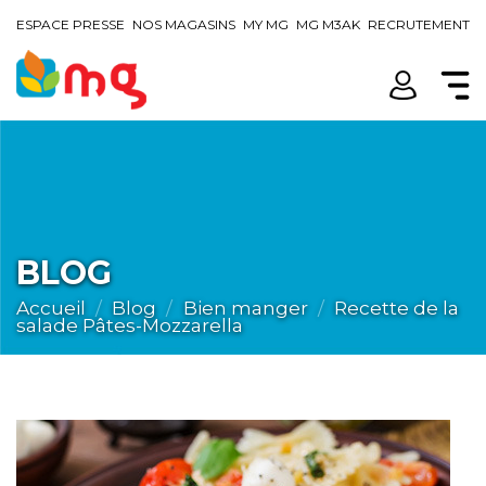
ESPACE PRESSE
NOS MAGASINS
MY MG
MG M3AK
RECRUTEMENT
BLOG
Accueil
Blog
Bien manger
Recette de la
salade Pâtes-Mozzarella