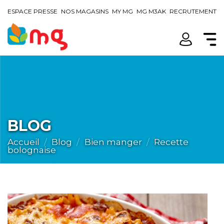
ESPACE PRESSE
NOS MAGASINS
MY MG
MG M3AK
RECRUTEMENT
BLOG
Accueil
Blog
Bien manger
Recette
bolognaise