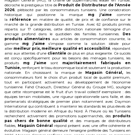
Magasin Général (MG), la chaîne de supermarchés leader en Tunisie,
décroche le prestigieux titre de
Produit de Distributeur de l'Année
2026
, plébiscité par les consommateurs tunisiens. Une consécration
historique qui positionne la marque
mg j'aime
comme
la
référence
en matière de qualité, de prix et de confiance sur le
marché de la grande distribution en Tunisie. Avec 62 produits primés
répartis sur 17 catégories, cette distinction nationale témoigne d'un
ancrage profond dans le quotidien des familles tunisiennes.
Des
produits alimentaires
aux articles de consommation courante, la
gamme
mg j'aime
s'impose comme la solution idéale pour
allier
meilleur prix, meilleure qualité et accessibilité
, répondant
ainsi aux attentes d'une
clientèle
de plus en plus exigeante. Ce succès
est conçu spécifiquement pour les besoins des ménages tunisiens, les
produits
mg j'aime
sont
majoritairement fabriqués en
Tunisie,
renforçant le tissu économique local et soutenant la production
nationale. En choisissant la marque de
Magasin Général,
les
consommateurs font le choix d'un produit local de qualité premium,
tout en participant activement au développement de l'économie
tunisienne. Fahd Chaouch, Directeur Général du Groupe MG, souligne
que cette récompense est le fruit d'un travail collectif exemplaire : des
équipes terrain mobilisées, une rigueur opérationnelle sans faille, et des
partenariats stratégiques de premier plan notamment avec Daymon
International qui contribuent à maintenir les standards les plus élevés de
la distribution moderne en Afrique du Nord. À l'heure où les Tunisiens
recherchent activement des promotions supermarchés, des
produits
pas chers de bonne qualité
et des marques de distributeurs
fiables,
Magasin Général
répond présent avec une offre cohérente et
évolutive. Magasin général demeure l'enseigne préférée des Tunisiens en