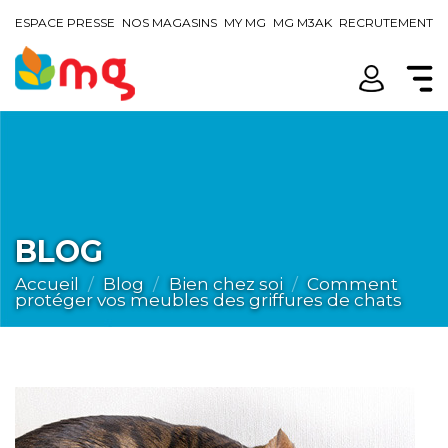
ESPACE PRESSE
NOS MAGASINS
MY MG
MG M3AK
RECRUTEMENT
BLOG
Accueil
Blog
Bien chez soi
Comment
protéger vos meubles des griffures de chats