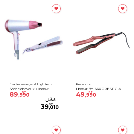
Électroménager & High tech
Promotion
Sèche cheveux + lisseur
Lisseur BY-666 PRESTIGIA
89
DT
49
DT
,990
,990
DT
39
,010