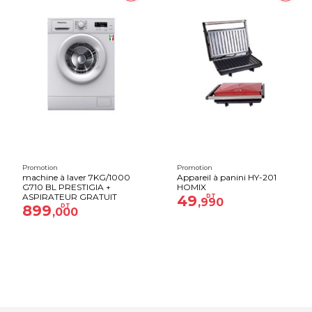
Promotion
Promotion
machine à laver 7KG/1000
Appareil à panini HY-201
G710 BL PRESTIGIA +
HOMIX
ASPIRATEUR GRATUIT
49
DT
,990
899
DT
,000